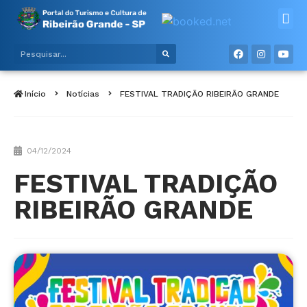
Alimentos e bebidas
Meios de hospe
Início
Notícias
FESTIVAL TRADIÇÃO RIBEIRÃO GRANDE
04/12/2024
FESTIVAL TRADIÇÃO
RIBEIRÃO GRANDE