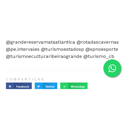
@grandereservamataatlantica @rotadascavernas
@pe.intervales @turismoestadosp @spnoesporte
@turismoeculturaribeiraogrande @turismo_cb
COMPARTILHE
Facebook
Twitter
WhatsApp